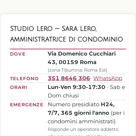
Studio Lero — Sara Lero,
amministratrice di condominio
Via Domenico Cucchiari
DOVE
43, 00159 Roma
(zona Tiburtina, Roma Est)
351 8646 306
·
WhatsApp
TELEFONO
Lun-Ven 9:30-17:30
· Sab e
ORARI
Dom chiusi
Numero presidiato
H24,
EMERGENZE
7/7, 365 giorni l'anno
(per i
condomìni amministrati)
Risponde un operatore addetto