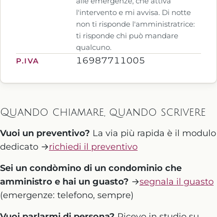
alle emergenze, che attiva
l'intervento e mi avvisa. Di notte
non ti risponde l'amministratrice:
ti risponde chi può mandare
qualcuno.
16987711005
P.IVA
Quando chiamare, quando scrivere
Vuoi un preventivo?
La via più rapida è il modulo
dedicato →
richiedi il preventivo
Sei un condòmino di un condominio che
amministro e hai un guasto?
→
segnala il guasto
(emergenze: telefono, sempre)
Vuoi parlarmi di persona?
Ricevo in studio su